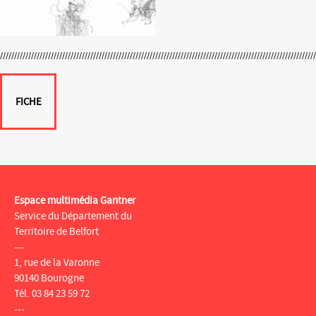
FICHE
Espace multimédia Gantner
Service du Département du
Territoire de Belfort
---
1, rue de la Varonne
90140 Bourogne
Tél. 03 84 23 59 72
---