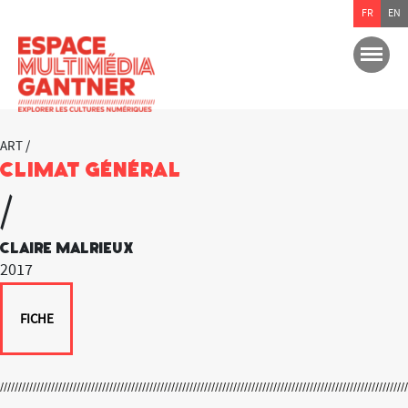
FR
EN
ART /
Climat général
/
Claire Malrieux
2017
FICHE