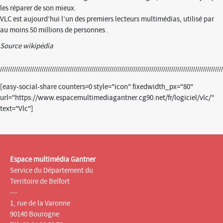
les réparer de son mieux.
VLC est aujourd’hui l’un des premiers lecteurs multimédias, utilisé par
au moins 50 millions de personnes .
Source wikipédia
[easy-social-share counters=0 style="icon" fixedwidth_px="80"
url="https://www.espacemultimediagantner.cg90.net/fr/logiciel/vlc/"
text="Vlc"]
Espace multimédia Gantner
Service du Département du
Territoire de Belfort
---
1, rue de la Varonne
90140 Bourogne