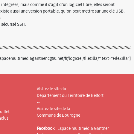
 intégrées, mais comme il s’agit d’un logiciel libre, elles seront
xiste aussi une version portable, qu’on peut mettre sur une clé USB.
u.
e sécurisé SSH.
acemultimediagantner.cg90.net/fr/logiciel/filezilla/" text="FileZilla"]
Visitez le site du
Département du Territoire de Belfort
--
Visitez le site de la
uillet
Commune de Bourogne
nclus.
--
Facebook
:
Espace multimédia Gantner