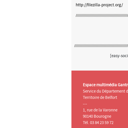
http://filezilla-project.org/
[easy-soci
Espace multimédia Gant
Service du Département 
Territoire de Belfort
---
1, rue de la Varonne
90140 Bourogne
Tél. 03 84 23 59 72