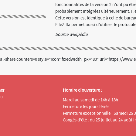
fonctionnalités de la version 2 n’ont pu être
probablement intégrées ultérieurement. Il e
Cette version est identique à celle de burea
FileZilla permet aussi d’utiliser le protocol
Source wikipédia
al-share counters=0 style="icon" fixedwidth_px="80" url="https://www.esp
ner
Horaire d’ouverture :
du
Mardi au samedi de 14h à 18h
Fermeture les jours fériés
Fermeture exceptionnelle : Samedi 25 J
Congés d'été : du 25 juillet au 24 août i