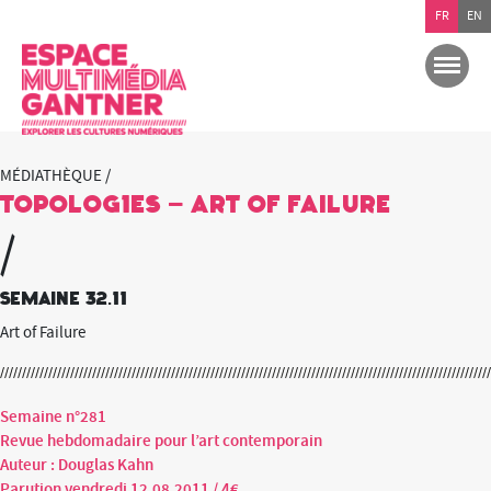
FR
EN
MÉDIATHÈQUE /
TOPOLOG1ES – Art of Failure
/
semaine 32.11
Art of Failure
Semaine n°281
Revue hebdomadaire pour l’art contemporain
Auteur : Douglas Kahn
Parution vendredi 12.08.2011 / 4€