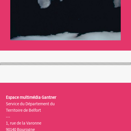
Espace multimédia Gantner
Service du Département du
Territoire de Belfort
---
1, rue de la Varonne
90140 Bourogne