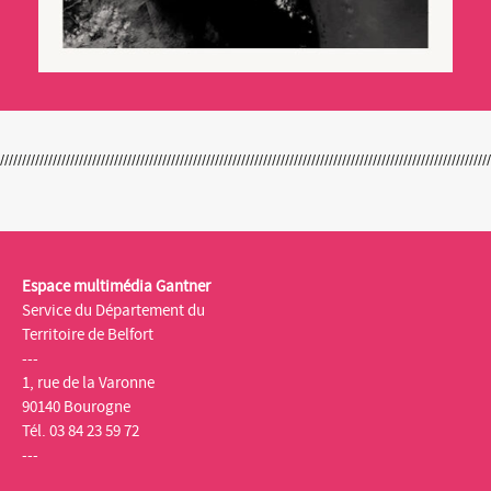
Espace multimédia Gantner
Service du Département du
Territoire de Belfort
---
1, rue de la Varonne
90140 Bourogne
Tél. 03 84 23 59 72
---