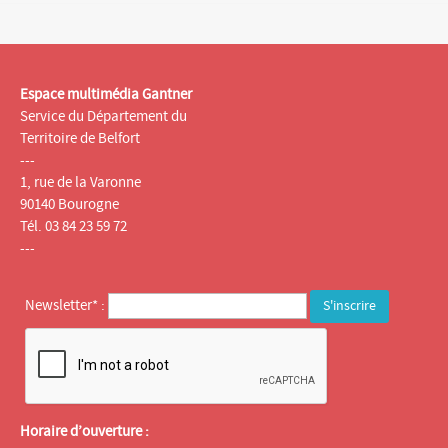
Espace multimédia Gantner
Service du Département du
Territoire de Belfort
---
1, rue de la Varonne
90140 Bourogne
Tél. 03 84 23 59 72
---
Newsletter* :
Horaire d’ouverture :