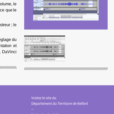
volume,
le
 ce que
l
e
treur ; le
réglage du
ntation et
y, DaVinci
Visitez le site du
Département du Territoire de Belfort
--