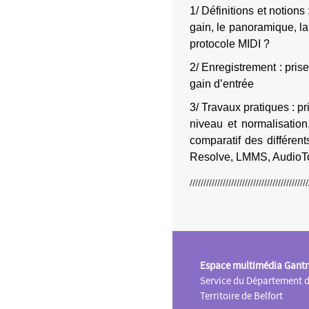
1/ Définitions et notions
gain,
le
panoramique,
l
protocole
MIDI ?
2/ Enregistrement : prise
gain d’entrée
3/ Travaux pratiques : p
niveau et normalisation,
comparatif d
es différen
Resolve, LMMS, Audio
Espace multimédia Gant
Service du Département 
Territoire de Belfort