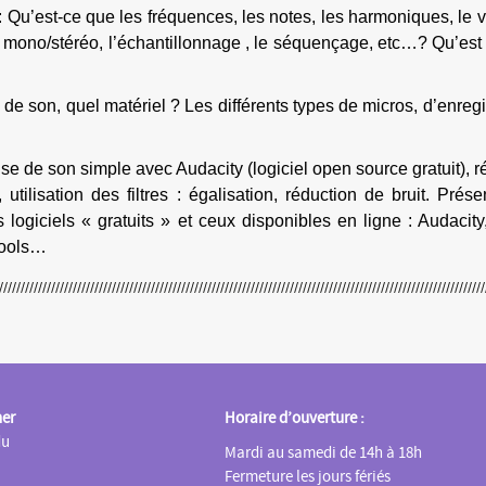
 :
Qu’est-ce que les
fréquences,
les
notes,
les
harmoniques,
le
a
mono/stéréo,
l’échantillonnage
,
le
séquen
çage
,
etc
…?
Qu’est
 de son, quel matériel ? Les différents types de micros, d’enregis
rise de son simple avec Audacity (logiciel open source gratuit), 
 utilisation des filtres : égalisation, réduction de bruit. Prése
ts logiciels « gratuits » et ceux disponibles en ligne : Audacit
Tools…
ner
Horaire d’ouverture :
du
Mardi au samedi de 14h à 18h
Fermeture les jours fériés