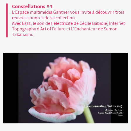
Constellations #4
L’Espace multimédia Gantner vous invite à découvrir trois
œuvres sonores de sa collection.
Avec Bzzz, le son de l'électricité de Cécile Babiole, Internet
Topography d'Art of Failure et L'Enchanteur de Samon
Takahashi.