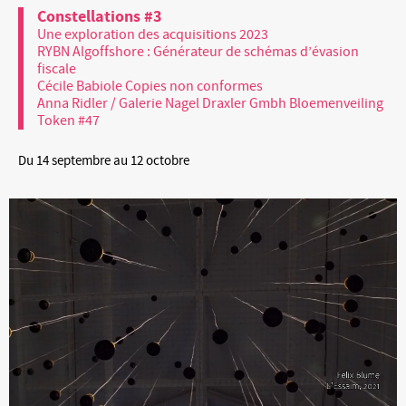
Constellations #3
Une exploration des acquisitions 2023
RYBN Algoffshore : Générateur de schémas d’évasion
fiscale
Cécile Babiole Copies non conformes
Anna Ridler / Galerie Nagel Draxler Gmbh Bloemenveiling
Token #47
Du 14 septembre au 12 octobre