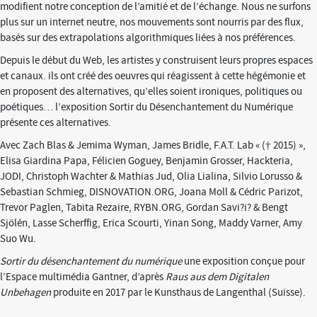
modifient notre conception de l’amitié et de l’échange. Nous ne surfons
plus sur un internet neutre, nos mouvements sont nourris par des flux,
basés sur des extrapolations algorithmiques liées à nos préférences.
Depuis le début du Web, les artistes y construisent leurs propres espaces
et canaux. ils ont créé des oeuvres qui réagissent à cette hégémonie et
en proposent des alternatives, qu’elles soient ironiques, politiques ou
poétiques… l’exposition Sortir du Désenchantement du Numérique
présente ces alternatives.
Avec Zach Blas & Jemima Wyman, James Bridle, F.A.T. Lab « († 2015) »,
Elisa Giardina Papa, Félicien Goguey, Benjamin Grosser, Hackteria,
JODI, Christoph Wachter & Mathias Jud, Olia Lialina, Silvio Lorusso &
Sebastian Schmieg, DISNOVATION.ORG, Joana Moll & Cédric Parizot,
Trevor Paglen, Tabita Rezaire, RYBN.ORG, Gordan Savi?i? & Bengt
Sjölén, Lasse Scherffig, Erica Scourti, Yinan Song, Maddy Varner, Amy
Suo Wu.
Sortir du désenchantement du numérique
une exposition conçue pour
l’Espace multimédia Gantner, d’après
Raus aus dem Digitalen
Unbehagen
produite en 2017 par le Kunsthaus de Langenthal (Suisse).