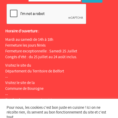
Horaire d’ouverture :
Mardi au samedi de 14h à 18h
Fermeture les jours fériés
Fermeture exceptionnelle : Samedi 25 Juillet
Congés d'été : du 25 juillet au 24 août inclus.
Visitez le site du
Département du Territoire de Belfort
--
Visitez le site de la
Commune de Bourogne
--
Facebook
:
Espace multimédia Gantner
Instagram
:
espacemultimediagantner
Pour nous, les cookies c'est bon juste en cuisine ! Ici on ne
--
récolte rien, ils servent au bon fonctionnement du site et c'est
tout.
Website
:
bientotlapeniche.com