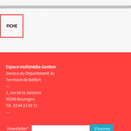
FICHE
Espace multimédia Gantner
Service du Département du
Territoire de Belfort
---
1, rue de la Varonne
90140 Bourogne
Tél. 03 84 23 59 72
---
Newsletter* :