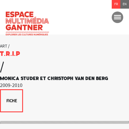
FR
EN
ART /
T.R.I.P
/
Monica Studer et Christoph Van Den berg
2009-2010
FICHE