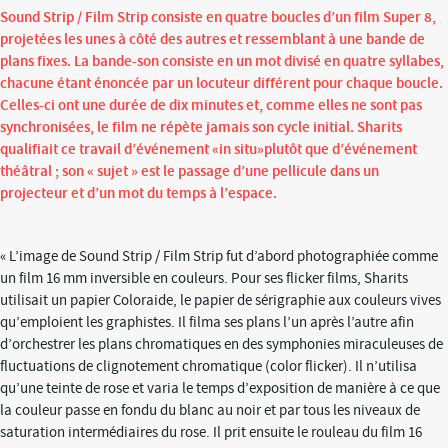
Sound Strip / Film Strip consiste en quatre boucles d’un film Super 8,
projetées les unes à côté des autres et ressemblant à une bande de
plans fixes. La bande-son consiste en un mot divisé en quatre syllabes,
chacune étant énoncée par un locuteur différent pour chaque boucle.
Celles-ci ont une durée de dix minutes et, comme elles ne sont pas
synchronisées, le film ne répète jamais son cycle initial. Sharits
qualifiait ce travail d’événement «in situ»plutôt que d’événement
théâtral ; son « sujet » est le passage d’une pellicule dans un
projecteur et d’un mot du temps à l’espace.
« L’image de Sound Strip / Film Strip fut d’abord photographiée comme
un film 16 mm inversible en couleurs. Pour ses flicker films, Sharits
utilisait un papier Coloraide, le papier de sérigraphie aux couleurs vives
qu’emploient les graphistes. Il filma ses plans l’un après l’autre afin
d’orchestrer les plans chromatiques en des symphonies miraculeuses de
fluctuations de clignotement chromatique (color flicker). Il n’utilisa
qu’une teinte de rose et varia le temps d’exposition de manière à ce que
la couleur passe en fondu du blanc au noir et par tous les niveaux de
saturation intermédiaires du rose. Il prit ensuite le rouleau du film 16