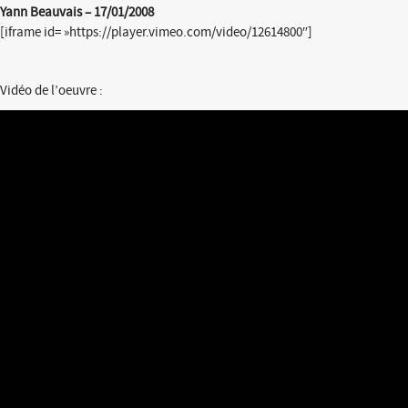
Yann Beauvais – 17/01/2008
[iframe id= »https://player.vimeo.com/video/12614800″]
Vidéo de l’oeuvre :