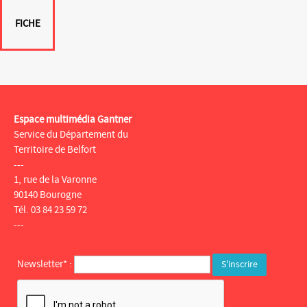
FICHE
Espace multimédia Gantner
Service du Département du
Territoire de Belfort
---
1, rue de la Varonne
90140 Bourogne
Tél. 03 84 23 59 72
---
Newsletter* :