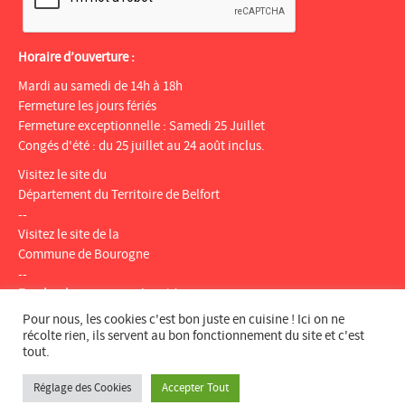
Horaire d’ouverture :
Mardi au samedi de 14h à 18h
Fermeture les jours fériés
Fermeture exceptionnelle : Samedi 25 Juillet
Congés d'été : du 25 juillet au 24 août inclus.
Visitez le site du
Département du Territoire de Belfort
--
Visitez le site de la
Commune de Bourogne
--
Facebook
:
Espace multimédia Gantner
Instagram
:
espacemultimediagantner
Pour nous, les cookies c'est bon juste en cuisine ! Ici on ne
--
récolte rien, ils servent au bon fonctionnement du site et c'est
tout.
Website
:
bientotlapeniche.com
--
Réglage des Cookies
Accepter Tout