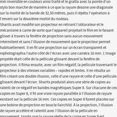
mm inversible en couleurs ainsi traité et le gratta avec la pointe d’un
stylo bon marché de manière à ce que la rayure dessine une diagonale
sur la moitié de la bande de 32,50 mètres, puis il répéta l’opération à
l’envers sur la deuxième moitié du rouleau.
Sharits avait modifié son projecteur en retirant l’obturateur et le
mécanisme à came de sorte que l’appareil projetait le film en le faisant
glisser à travers la fenêtre de projection sans aucun mouvement
intermitent et sans l’illusion de mouvement que le projecteur permet
habituellement. Il en fit une projection sur un écran transparent et
rephotographia l’autre côté de l’écran avec une caméra 16 mm. L’image
projetée était celle de la pellicule glissant devant la fenêtre de
projection. Il filma ensuite, avec un film négatif, la pellicule traversant le
projecteur à des vitesses variables – rapides et lentes. Il en résulta un
film créant une double illusion, celle d’une rayure et celle d’une pellicule
glissant devant l’écran. Sharits produisit alors une série de copies au
ralenti de ce négatif en bandes magnétiques Super 8. Sur chacune de ces
copies en Super 8, il fit une vraie rayure parallèle à l’illusion de rayure
existant sur la pellicule 16 mm. Ces copies en Super 8 furent placées sur
une bobine de projection en boucle Fairchild. À la projection, l’illusion
de rayure accélère et ralentit avec l’illusion de la pellicule en
mouvement, tandis que la rayure réelle de la copie en Super 8 est