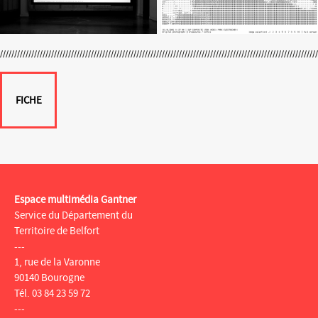
FICHE
Espace multimédia Gantner
Service du Département du
Territoire de Belfort
---
1, rue de la Varonne
90140 Bourogne
Tél. 03 84 23 59 72
---