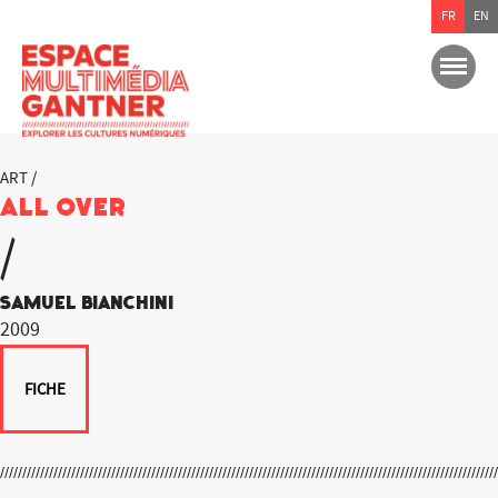
FR
EN
ART /
All Over
/
Samuel Bianchini
2009
FICHE