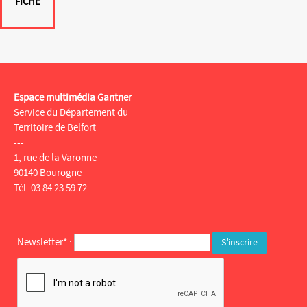
FICHE
Espace multimédia Gantner
Service du Département du
Territoire de Belfort
---
1, rue de la Varonne
90140 Bourogne
Tél. 03 84 23 59 72
---
Newsletter* :