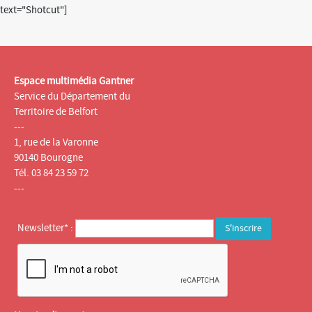
text="Shotcut"]
Espace multimédia Gantner
Service du Département du
Territoire de Belfort
---
1, rue de la Varonne
90140 Bourogne
Tél. 03 84 23 59 72
---
Newsletter* :