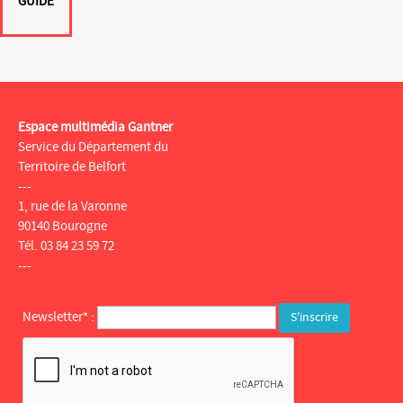
GUIDE
Espace multimédia Gantner
Service du Département du
Territoire de Belfort
---
1, rue de la Varonne
90140 Bourogne
Tél. 03 84 23 59 72
---
Newsletter* :