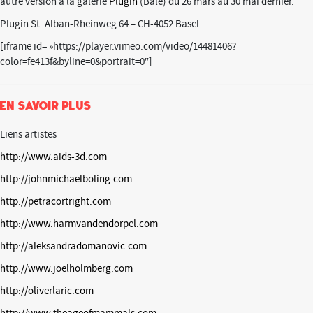
autre version à la galerie
Plugin
(Bâle) du 26 mars au 30 mai dernier.
Plugin St. Alban-Rheinweg 64 – CH-4052 Basel
[iframe id= »https://player.vimeo.com/video/14481406?
color=fe413f&byline=0&portrait=0″]
EN SAVOIR PLUS
Liens artistes
http://www.aids-3d.com
http://johnmichaelboling.com
http://petracortright.com
http://www.harmvandendorpel.com
http://aleksandradomanovic.com
http://www.joelholmberg.com
http://oliverlaric.com