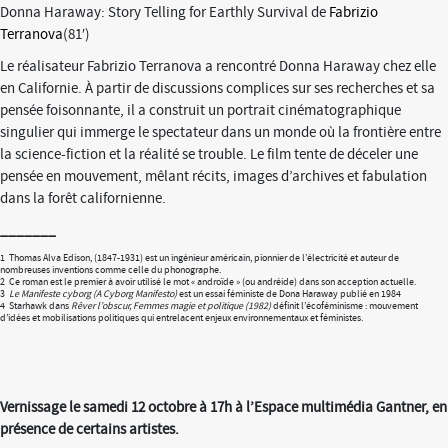
Donna Haraway: Story Telling for Earthly Survival de
Fabrizio
Terranova
(81′)
Le réalisateur Fabrizio Terranova a rencontré Donna Haraway chez elle
en Californie. À partir de discussions complices sur ses recherches et sa
pensée foisonnante, il a construit un portrait cinématographique
singulier qui immerge le spectateur dans un monde où la frontière entre
la science-fiction et la réalité se trouble. Le film tente de déceler une
pensée en mouvement, mêlant récits, images d’archives et fabulation
dans la forêt californienne.
_______
1 Thomas Alva Edison, (1847-1931) est un ingénieur américain, pionnier de l’électricité et auteur de
nombreuses inventions comme celle du phonographe.
2 Ce roman est le premier à avoir utilisé le mot « androïde » (ou andréide) dans son acception actuelle.
3
Le Manifeste cyborg (A Cyborg Manifesto)
est un essai féministe de Dona Haraway publié en 1984
4 Starhawk dans
Rêver l’obscur, Femmes magie et politique (1982)
définit l’écoféminisme : mouvement
d’idées et mobilisations politiques qui entrelacent enjeux environnementaux et féministes.
Vernissage le samedi 12 octobre à 17h à l’Espace multimédia Gantner, en
présence de certains artistes.