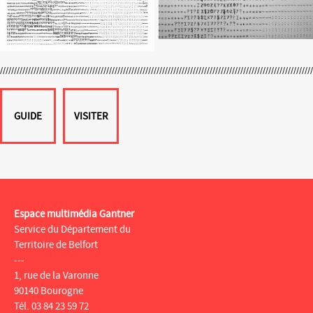
GUIDE
VISITER
Espace multimédia Gantner
Service du Département du
Territoire de Belfort
---
1, rue de la Varonne
90140 Bourogne
Tél. 03 84 23 59 72