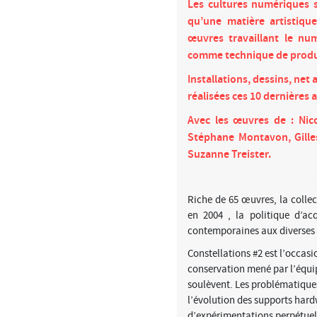
Les cultures numériques s
qu’une matière artistiqu
œuvres travaillant le num
comme technique de produc
Installations, dessins, net
réalisées ces 10 dernières 
Avec les œuvres de : Nico
Stéphane Montavon, Gilles
Suzanne Treister.
Riche de 65 œuvres, la collec
en 2004 ,
la politique d’ac
contemporaines aux diverses
Constellations #2 est l’occasi
conservation mené par l’équi
soulèvent. Les problématiques
l’évolution des supports hardw
d’expérimentations perpétuel