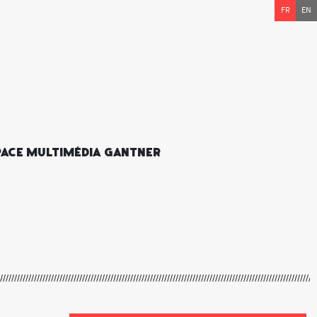
FR
EN
space multimédia Gantner