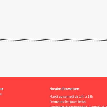
ner
Horaire d’ouverture :
du
Mardi au samedi de 14h à 18h
Fermeture les jours fériés