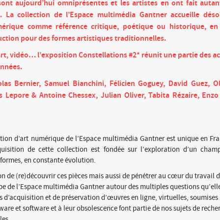
ont aujourd’hui omniprésentes et les artistes en ont fait autan
e. La collection de l’Espace multimédia Gantner accueille dés
érique comme référence critique, poétique ou historique, en l
tion pour des formes artistiques traditionnelles.
 art, vidéo… l’exposition Constellations #2* réunit une partie des a
années.
las Bernier, Samuel Bianchini, Félicien Goguey, David Guez, Oli
 Lepore & Antoine Chessex, Julian Oliver, Tabita Rézaire, Enzo
tion d’art numérique de l’E
space multimédia Gantner
est unique en Fra
quisition de cette collection est fondée sur l’exploration d’un cha
 formes, en
constante
évolution.
on de (re)découvrir ces pièces mais aussi de pénétrer au cœur du travail 
pe de l’Espace multimédia Gantner autour des multiples questions qu’ell
 d’acquisition et de préservation d’œuvres en ligne, virtuelles, soumises
are et software et à leur obsolescence font partie de nos sujets de reche
les.