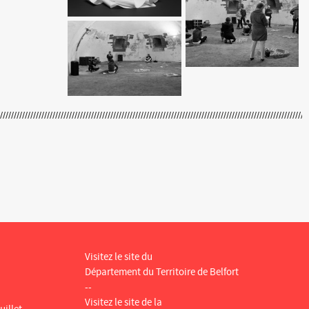
Visitez le site du
Département du Territoire de Belfort
--
Visitez le site de la