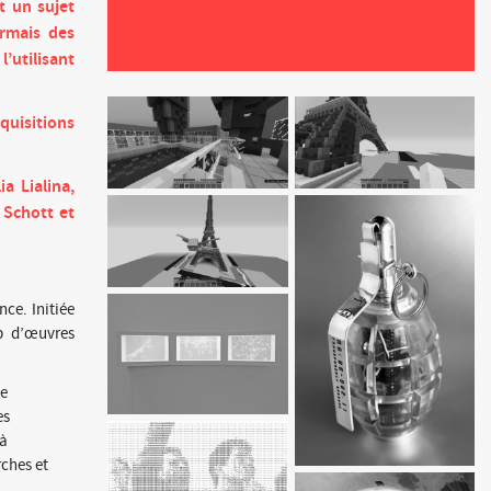
t un sujet
ormais des
’utilisant
cquisitions
a Lialina,
 Schott et
nce. Initiée
mp d’œuvres
de
es
 à
rches et