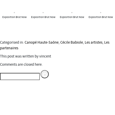
Exposition Brut Now
Exposition Brut Now
Exposition Brut Now
Exposition Brut Now
Categorised in:
Canopé Haute-Saône
,
Cécile Babiole
,
Les artistes
,
Les
partenaires
This post was written by vincent
Comments are closed here.
Espace multimédia Gantner
Service du Département du
Territoire de Belfort