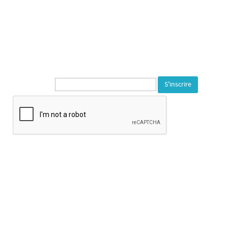
---
1, rue de la Varonne
90140 Bourogne
Tél. 03 84 23 59 72
---
Newsletter* :
Horaire d’ouverture :
Mardi au samedi de 14h à 18h
Fermeture les jours fériés
Fermeture exceptionnelle : Samedi 25 Juillet
Congés d'été : du 25 juillet au 24 août inclus.
Visitez le site du
Département du Territoire de Belfort