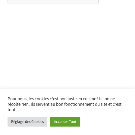
Horaire d’ouverture :
Mardi au samedi de 14h à 18h
Fermeture les jours fériés
Fermeture exceptionnelle : Samedi 25 Juillet
Congés d'été : du 25 juillet au 24 août inclus.
Visitez le site du
Département du Territoire de Belfort
--
Visitez le site de la
Commune de Bourogne
--
Facebook
:
Espace multimédia Gantner
Instagram
:
espacemultimediagantner
Pour nous, les cookies c'est bon juste en cuisine ! Ici on ne
--
récolte rien, ils servent au bon fonctionnement du site et c'est
tout.
Website
:
bientotlapeniche.com
--
Réglage des Cookies
Accepter Tout