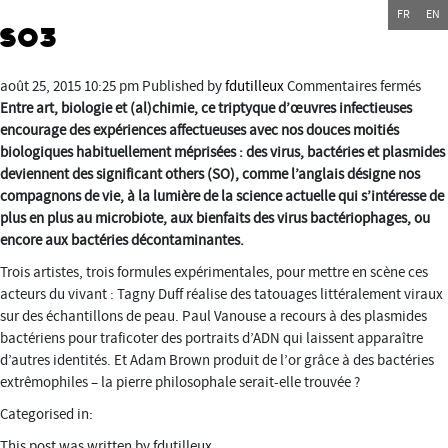
FR
EN
SO3
sur
août 25, 2015 10:25 pm
Published by
fdutilleux
Commentaires fermés
SO3
Entre art, biologie et (al)chimie, ce triptyque d’œuvres infectieuses
encourage des expériences affectueuses avec nos douces moitiés
biologiques habituellement méprisées : des virus, bactéries et plasmides
deviennent des significant others (SO), comme l’anglais désigne nos
compagnons de vie, à la lumière de la science actuelle qui s’intéresse de
plus en plus au microbiote, aux bienfaits des virus bactériophages, ou
encore aux bactéries décontaminantes.
Trois artistes, trois formules expérimentales, pour mettre en scène ces
acteurs du vivant : Tagny Duff réalise des tatouages littéralement viraux
sur des échantillons de peau. Paul Vanouse a recours à des plasmides
bactériens pour traficoter des portraits d’ADN qui laissent apparaître
d’autres identités. Et Adam Brown produit de l’or grâce à des bactéries
extrêmophiles – la pierre philosophale serait-elle trouvée ?
Categorised in:
This post was written by fdutilleux