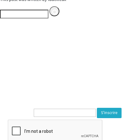
Espace multimédia Gantner
Service du Département du
Territoire de Belfort
---
1, rue de la Varonne
90140 Bourogne
Tél. 03 84 23 59 72
---
Newsletter* :