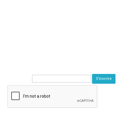
Espace multimédia Gantner
Service du Département du
Territoire de Belfort
---
1, rue de la Varonne
90140 Bourogne
Tél. 03 84 23 59 72
---
Newsletter* :
Horaire d’ouverture :
Mardi au samedi de 14h à 18h
Fermeture les jours fériés