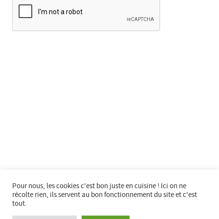
Horaire d’ouverture :
Mardi au samedi de 14h à 18h
Fermeture les jours fériés
Fermeture exceptionnelle : Samedi 25 Juillet
Congés d'été : du 25 juillet au 24 août inclus.
Visitez le site du
Département du Territoire de Belfort
--
Visitez le site de la
Commune de Bourogne
--
Facebook
:
Espace multimédia Gantner
Instagram
:
espacemultimediagantner
Pour nous, les cookies c'est bon juste en cuisine ! Ici on ne
--
récolte rien, ils servent au bon fonctionnement du site et c'est
tout.
Website
:
bientotlapeniche.com
--