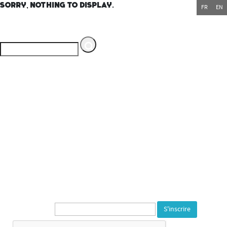
Sorry, nothing to display.
FR
EN
Espace multimédia Gantner
Service du Département du
Territoire de Belfort
---
1, rue de la Varonne
90140 Bourogne
Tél. 03 84 23 59 72
---
Newsletter* :