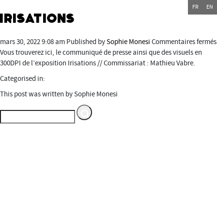
FR
EN
Irisations
mars 30, 2022 9:08 am
Published by
Sophie Monesi
Commentaires fermés
Vous trouverez ici, le communiqué de presse ainsi que des visuels en
300DPI de l’exposition Irisations // Commissariat : Mathieu Vabre.
Categorised in:
This post was written by Sophie Monesi
Espace multimédia Gantner
Service du Département du
Territoire de Belfort
---
1, rue de la Varonne