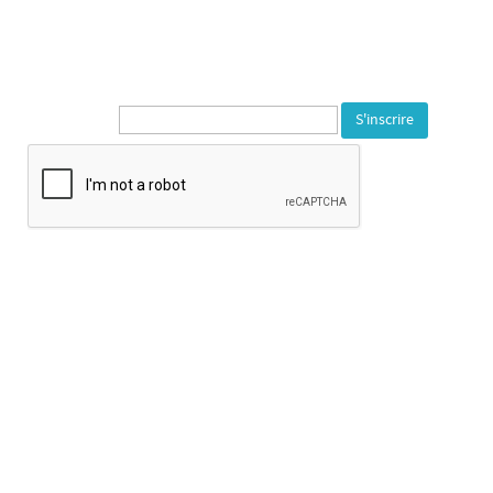
90140 Bourogne
Tél. 03 84 23 59 72
---
Newsletter* :
Horaire d’ouverture :
Mardi au samedi de 14h à 18h
Fermeture les jours fériés
Fermeture exceptionnelle : Samedi 25 Juillet
Congés d'été : du 25 juillet au 24 août inclus.
Visitez le site du
Département du Territoire de Belfort
--
Visitez le site de la