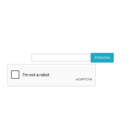
Service du Département du
Territoire de Belfort
---
1, rue de la Varonne
90140 Bourogne
Tél. 03 84 23 59 72
---
Newsletter* :
Horaire d’ouverture :
Mardi au samedi de 14h à 18h
Fermeture les jours fériés
Fermeture exceptionnelle : Samedi 25 Juillet
Congés d'été : du 25 juillet au 24 août inclus.