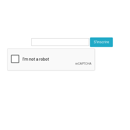
1, rue de la Varonne
90140 Bourogne
Tél. 03 84 23 59 72
---
Newsletter* :
Opening Hours :
Tuesday to Saturday: 2pm to 6pm
Exceptional closures : Saturday 25th july From 25th of july to 24th
of august.
Horaire d’ouverture :
Mardi au samedi de 14h à 18h
Fermeture les jours fériés
Fermeture exceptionnelle : Samedi 25 Juillet