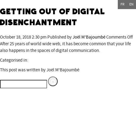
FR
EN
Getting out of Digital
Disenchantment
o
October 18, 2018 2:30 pm
Published by
Joël M'Bajoumbé
Comments Off
G
After 25 years of world wide web, it has become common that your life
o
also happens in the spaces of digital communication.
of
Categorised in:
Di
This post was written by Joël M'Bajoumbé
D
Espace multimédia Gantner
Service du Département du
Territoire de Belfort
---