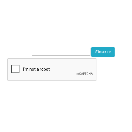
Territoire de Belfort
---
1, rue de la Varonne
90140 Bourogne
Tél. 03 84 23 59 72
---
Newsletter* :
Opening Hours :
Tuesday to Saturday: 2pm to 6pm
Exceptional closures : Saturday 25th july From 25th of july to 24th
of august.
Horaire d’ouverture :
Mardi au samedi de 14h à 18h
Fermeture les jours fériés