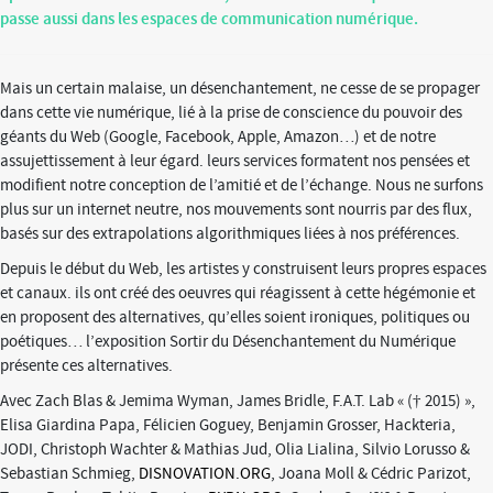
passe aussi dans les espaces de communication numérique.
Mais un certain malaise, un désenchantement, ne cesse de se propager
dans cette vie numérique, lié à la prise de conscience du pouvoir des
géants du Web (Google, Facebook, Apple, Amazon…) et de notre
assujettissement à leur égard. leurs services formatent nos pensées et
modifient notre conception de l’amitié et de l’échange. Nous ne surfons
plus sur un internet neutre, nos mouvements sont nourris par des flux,
basés sur des extrapolations algorithmiques liées à nos préférences.
Depuis le début du Web, les artistes y construisent leurs propres espaces
et canaux. ils ont créé des oeuvres qui réagissent à cette hégémonie et
en proposent des alternatives, qu’elles soient ironiques, politiques ou
poétiques… l’exposition Sortir du Désenchantement du Numérique
présente ces alternatives.
Avec Zach Blas & Jemima Wyman, James Bridle, F.A.T. Lab « († 2015) »,
Elisa Giardina Papa, Félicien Goguey, Benjamin Grosser, Hackteria,
JODI, Christoph Wachter & Mathias Jud, Olia Lialina, Silvio Lorusso &
Sebastian Schmieg,
DISNOVATION.ORG
, Joana Moll & Cédric Parizot,