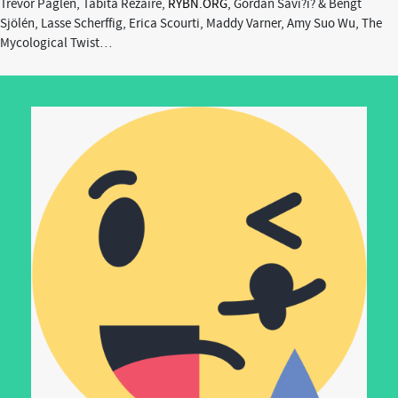
Trevor Paglen, Tabita Rezaire,
RYBN.ORG
, Gordan Savi?i? & Bengt
Sjölén, Lasse Scherffig, Erica Scourti, Maddy Varner, Amy Suo Wu, The
Mycological Twist…